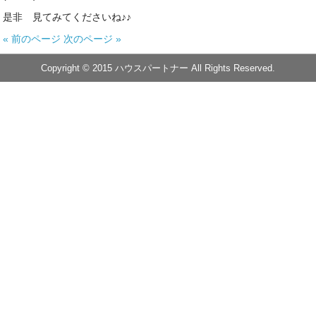
施工事例
是非 見てみてくださいね♪♪
« 前のページ
次のページ »
ブログ
Copyright © 2015 ハウスパートナー All Rights Reserved.
お問い合わせ