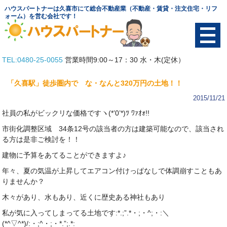
ハウスパートナーは久喜市にて総合不動産業（不動産・賃貸・注文住宅・リフ
ォーム）を営む会社です！
TEL:0480-25-0055
営業時間9:00～17：30 水・木(定休）
TOP
「久喜駅」徒歩圏内で な・なんと320万円の土地！！
物件を探す
2015/11/21
社員の私がビックリな価格ですヽ(*’0’*)ﾂ ﾜｧｵｫ!!
土地
市街化調整区域 34条12号の該当者の方は建築可能なので、該当され
る方は是非ご検討を！！
賃貸
建物に予算をあてることができますよ♪
中古物件
年々、夏の気温が上昇してエアコン付けっぱなしで体調崩すこともあ
りませんか？
テナント
木々があり、水もあり、近くに歴史ある神社もあり
会社概要
私が気に入ってしまってる土地です:*.;”.*・;・^;・:＼
(*^▽^*)/:・;^・;・*.”;.*: