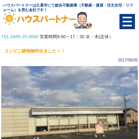
ハウスパートナーは久喜市にて総合不動産業（不動産・賃貸・注文住宅・リフ
ォーム）を営む会社です！
TEL:0480-25-0055
営業時間9:00～17：30 水・木(定休）
TOP
コンビニ跡地物件出ました！！
物件を探す
2017/06/05
土地
賃貸
中古物件
テナント
会社概要