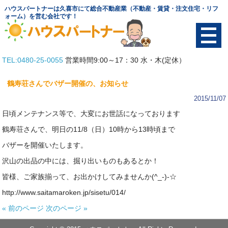
ハウスパートナーは久喜市にて総合不動産業（不動産・賃貸・注文住宅・リフ
ォーム）を営む会社です！
TEL:0480-25-0055
営業時間9:00～17：30 水・木(定休）
TOP
鶴寿荘さんでバザー開催の、お知らせ
物件を探す
2015/11/07
日頃メンテナンス等で、大変にお世話になっております
土地
鶴寿荘さんで、明日の11/8（日）10時から13時頃まで
賃貸
バザーを開催いたします。
沢山の出品の中には、掘り出いものもあるとか！
中古物件
皆様、ご家族揃って、お出かけしてみませんか(^_-)-☆
テナント
http://www.saitamaroken.jp/sisetu/014/
« 前のページ
次のページ »
会社概要