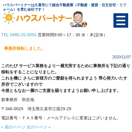
ハウスパートナーは久喜市にて総合不動産業（不動産・賃貸・注文住宅・リフ
ォーム）を営む会社です！
TEL:0480-25-0055
営業時間9:00～17：30 水・木(定休）
TOP
事務所移転しました。
物件を探す
2020/11/07
このたび サービス業務をより一層充実するために事務所を下記の通り
土地
移転をすることになりました。
これを機に さらに皆様方のご愛顧を得られますよう 専心努力いたす
賃貸
所存でございますので
今後ともなお一層のご支援を賜りますようお願い申し上げます。
中古物件
新事務所 所在地
〒346-0029 埼玉県久喜市江面29-29
テナント
電話番号・ＦＡＸ番号・メールアドレスに変更はございません。
会社概要
« 前のページ
次のページ »